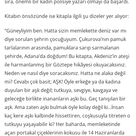
sıra, önemli bir kadın polisiye yazarı olmayı da başardı.
Kitabın önsözünde ise kitapla ilgili şu dizeler yer alıyor:
“Güneyliyim ben. Hatta sizin memlekette deniz var mı
diye sorulan şehrin çocuğuyum. Çukurova’nın pamuk
tarlalarının arasında, pamuklara sarıp sarmalanan
şehirde, Adana’da doğdum! Bu kitapta, Akdeniz’in ateşi
ile harmanlanmış bir Göztepe hikâyesi okuyacaksınız.
Neden ve nasıl diye soracaksınız. Hatta ne alaka değil
mi? Cevabı çok basit; AŞK! Öyle erkeğe ya da kadına
duyulan bir aşk değil; tutkuya, sevgiye, kavgaya ve
geleceğe birlikte inananların aşkı bu. Geç tanışılan bir
aşk. Ama zaten aşkı bulmak öyle kolay değil ki…İnsan
kaç kere aşkı kalbinde hissettiren, coşkusuyla titreten o
tutkuyu yaşayabilir ki? Her baharda, memleketinde
açan portakal çiçeklerinin kokusu ile 14 Haziranlarda