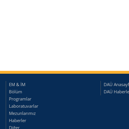
EM & İM
DAÜ Anasay
Bölüm
DAÜ Haberler
Programlar
Laboratuvarlar
Mezunlarımız
Haberler
Diğer