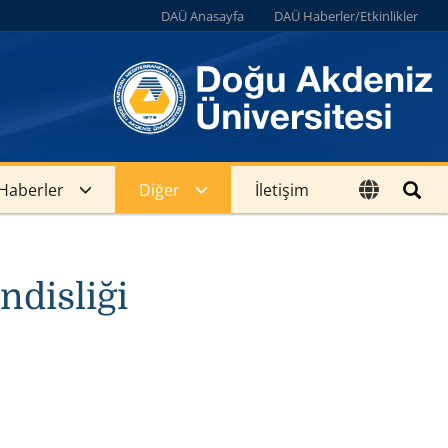
DAÜ Anasayfa
DAÜ Haberler/Etkinlikler
Haberler
Diğer
İletişim
disliği