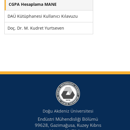
CGPA Hesaplama MANE
DAÜ Kütüphanesi Kullanıcı Kılavuzu
Doç. Dr. M. Kudret Yurtseven
Doğu Akdeniz Üniversitesi
Endüstri Mühendisliği Bölümü
99628, Gazimağusa, Kuzey Kıbrıs