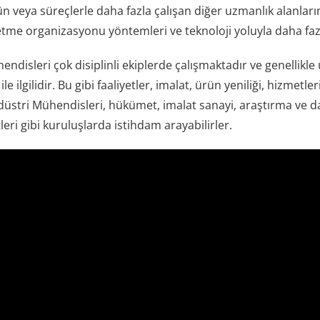
rün veya süreçlerle daha fazla çalışan diğer uzmanlık alanla
letme organizasyonu yöntemleri ve teknoloji yoluyla daha fa
ndisleri çok disiplinli ekiplerde çalışmaktadır ve genellikle
 ile ilgilidir. Bu gibi faaliyetler, imalat, ürün yeniliği, hizmet
ndüstri Mühendisleri, hükümet, imalat sanayi, araştırma ve da
leri gibi kuruluşlarda istihdam arayabilirler.