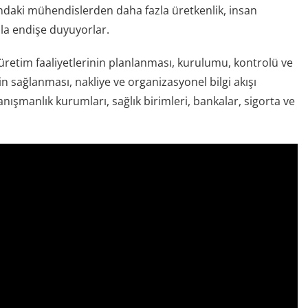
rındaki mühendislerden daha fazla üretkenlik, insan
zla endişe duyuyorlar.
 üretim faaliyetlerinin planlanması, kurulumu, kontrolü ve
lerin sağlanması, nakliye ve organizasyonel bilgi akışı
nışmanlık kurumları, sağlık birimleri, bankalar, sigorta ve