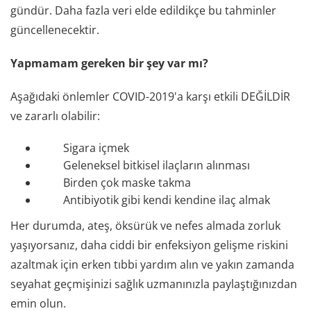
gündür. Daha fazla veri elde edildikçe bu tahminler
güncellenecektir.
Yapmamam gereken bir şey var mı?
Aşağıdaki önlemler COVID-2019'a karşı etkili DEĞİLDİR
ve zararlı olabilir:
Sigara içmek
Geleneksel bitkisel ilaçların alınması
Birden çok maske takma
Antibiyotik gibi kendi kendine ilaç almak
Her durumda, ateş, öksürük ve nefes almada zorluk
yaşıyorsanız, daha ciddi bir enfeksiyon gelişme riskini
azaltmak için erken tıbbi yardım alın ve yakın zamanda
seyahat geçmişinizi sağlık uzmanınızla paylaştığınızdan
emin olun.