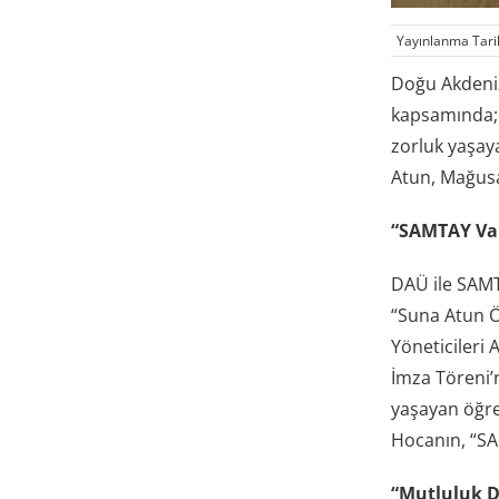
Yayınlanma Tari
Doğu Akdeniz
kapsamında; 
zorluk yaşay
Atun, Mağusa
“SAMTAY Vak
DAÜ ile SAMT
“Suna Atun Ö
Yöneticileri 
İmza Töreni’n
yaşayan öğren
Hocanın, “SA
“Mutluluk 