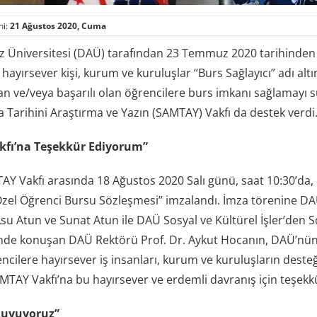
hi:
21 Ağustos 2020, Cuma
 Üniversitesi (DAÜ) tarafından 23 Temmuz 2020 tarihinden i
hayırsever kişi, kurum ve kuruluşlar “Burs Sağlayıcı” adı al
an ve/veya başarılı olan öğrencilere burs imkanı sağlamayı
 Tarihini Araştırma ve Yazın (SAMTAY) Vakfı da destek verdi
fı’na Teşekkür Ediyorum”
AY Vakfı arasında 18 Ağustos 2020 Salı günü, saat 10:30’da
zel Öğrenci Bursu Sözleşmesi” imzalandı. İmza törenine DA
Asu Atun ve Sunat Atun ile DAÜ Sosyal ve Kültürel İşler’den S
de konuşan DAÜ Rektörü Prof. Dr. Aykut Hocanın, DAÜ’nün geli
cilere hayırsever iş insanları, kurum ve kuruluşların desteği 
MTAY Vakfı’na bu hayırsever ve erdemli davranış için teşek
Duyuyoruz”