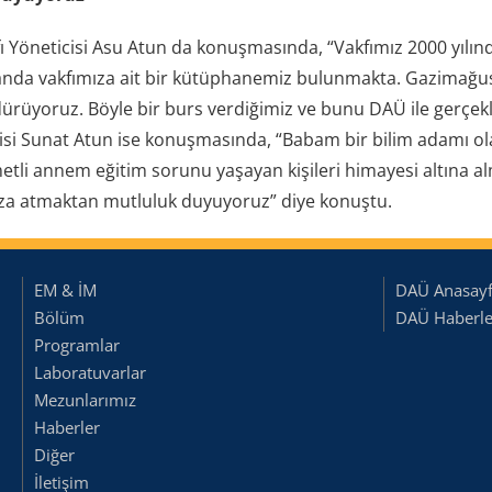
 Yöneticisi Asu Atun da konuşmasında, “Vakfımız 2000 yıl
anda vakfımıza ait bir kütüphanemiz bulunmakta. Gazimağus
ürüyoruz. Böyle bir burs verdiğimiz ve bunu DAÜ ile gerçek
cisi Sunat Atun ise konuşmasında, “Babam bir bilim adamı ol
metli annem eğitim sorunu yaşayan kişileri himayesi altına a
za atmaktan mutluluk duyuyoruz” diye konuştu.
EM & İM
DAÜ Anasay
Bölüm
DAÜ Haberler
Programlar
Laboratuvarlar
Mezunlarımız
Haberler
Diğer
İletişim