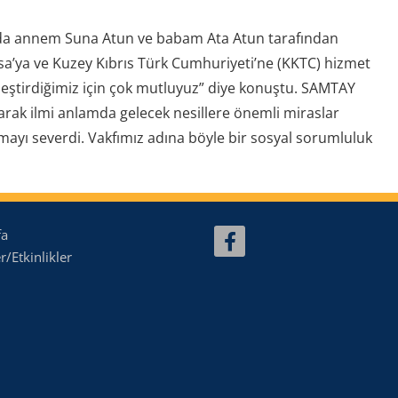
ında annem Suna Atun ve babam Ata Atun tarafından
a’ya ve Kuzey Kıbrıs Türk Cumhuriyeti’ne (KKTC) hizmet
leştirdiğimiz için çok mutluyuz” diye konuştu. SAMTAY
arak ilmi anlamda gelecek nesillere önemli miraslar
lmayı severdi. Vakfımız adına böyle bir sosyal sorumluluk
fa
/Etkinlikler