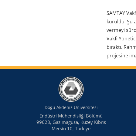
SAMTAY Vakfı
kuruldu. Şu 
vermeyi sürd
Vakfı Yöneti
bıraktı. Rah
projesine im
Doğu Akdeniz Üniversitesi
Endüstri Mühendisliği Bölümü
99628, Gazimağusa, Kuzey Kıbrıs
Mersin 10, Türkiye