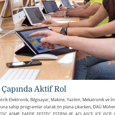
Çapında Aktif Rol
ktrik-Elektronik, Bilgisayar, Makine, Yazılım, Mekatronik ve
una sahip programlar olarak ön plana çıkarken, DAÜ Mühendi
DC, ASME, EAEEIE, EESTEC, ESTIEM, IIE, ACI, ASCE, ICE, ISCP, 