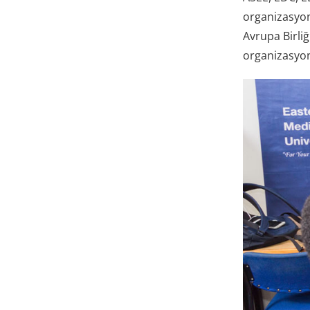
organizasyon
Avrupa Birli
organizasyonl