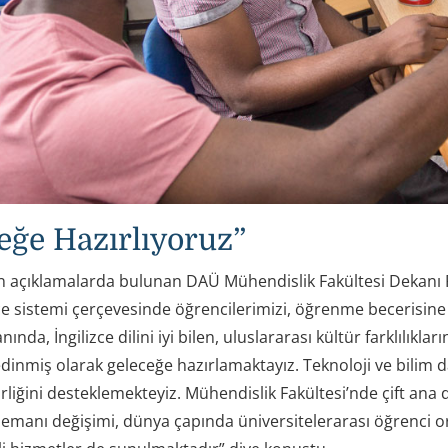
eğe Hazırlıyoruz”
in açıklamalarda bulunan DAÜ Mühendislik Fakültesi Dekan
e sistemi çerçevesinde öğrencilerimizi, öğrenme becerisine s
anında, İngilizce dilini iyi bilen, uluslararası kültür farklılıkla
edinmiş olarak geleceğe hazırlamaktayız. Teknoloji ve bilim d
irliğini desteklemekteyiz. Mühendislik Fakültesi’nde çift ana d
emanı değişimi, dünya çapında üniversitelerarası öğrenci org