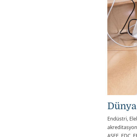
Dünya 
Endüstri, Ele
akreditasyon
ASEE, EDC, EE