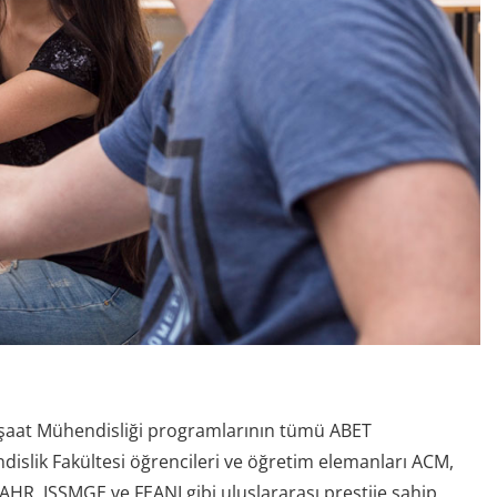
 İnşaat Mühendisliği programlarının tümü ABET
slik Fakültesi öğrencileri ve öğretim elemanları ACM,
IAHR, ISSMGE ve FEANI gibi uluslararası prestije sahip