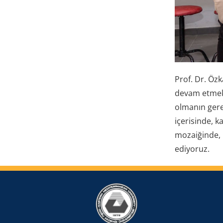
Prof. Dr. Öz
devam etmekt
olmanın gereğ
içerisinde, k
mozaiğinde, 
ediyoruz.