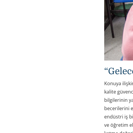
“Gelec
Konuya ilişk
kalite güvenc
bilgilerinin y
becerilerini 
endüstri iş b
ve öğretim el