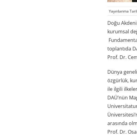
Yayınlanma Tari
Doğu Akdeniz
kurumsal değ
Fundamental V
toplantıda D
Prof. Dr. Cem
Dünya geneli
özgürlük, ku
ile ilgili ilk
DAÜ’nün Magn
Universitatu
Üniversitesi’
arasında olma
Prof. Dr. Osa