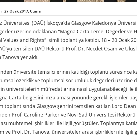
hi:
27 Ocak 2017, Cuma
 Üniversitesi (DAÜ) İskoçya’da Glasgow Kaledonya Ünivers
erler üzerine odaklanan “Magna Carta Temel Değerler ve H
alues and Rights” isimli toplantıya katıldı. 18 – 20 Ocak 20
AÜ’yü temsilen DAÜ Rektörü Prof. Dr. Necdet Osam ve Ulusla
 Tanova yer aldı.
nden üniversite temsilcilerinin katıldığı toplantı süresince
rumsal özerklik ve toplumsal sorumluluk değerleri üzerine d
elerin üniversitelerin müfredatlarına nasıl uygulanabileceği ile 
a Carta belgesini imzalaması yönünde gerekli işlemler başla
m toplantısında Glasgow şehrini temsilen katılan Lord Dean
nden Prof. Caroline Parker ve Novi Sad Üniversitesi Rektörü D
sı muhtemel işbirlikleri ile ilgili görüştüler. Toplantıya katıl
m ve Prof. Dr. Tanova, üniversiteler arası işbirlikleri ile ilgil