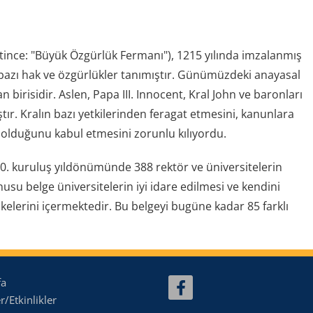
ince: "Büyük Özgürlük Fermanı"), 1215 yılında imzalanmış
alka bazı hak ve özgürlükler tanımıştır. Günümüzdeki anayasal
irisidir. Aslen, Papa III. Innocent, Kral John ve baronları
ır. Kralın bazı yetkilerinden feragat etmesini, kanunlara
olduğunu kabul etmesini zorunlu kılıyordu.
0. kuruluş yıldönümünde 388 rektör ve üniversitelerin
su belge üniversitelerin iyi idare edilmesi ve kendini
kelerini içermektedir. Bu belgeyi bugüne kadar 85 farklı
fa
/Etkinlikler