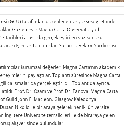
itesi (GCU) tarafından düzenlenen ve yükseköğretimde
aklar Gözlemevi - Magna Carta Observatory of
17 tarihleri arasında gerçekleştirilen söz konusu
rarası İşler ve Tanıtım’dan Sorumlu Rektör Yardımcısı
 katılımcılar kurumsal değerler, Magna Carta’nın akademik
eneyimlerini paylaştılar. Toplantı süresince Magna Carta
ilgili çalışmalar da gerçekleştirildi. Toplantıda ayrıca,
tıldı. Prof. Dr. Osam ve Prof. Dr. Tanova, Magna Carta
 of Guild John F. Macleon, Glasgow Kaledonya
usan Nikolic ile bir araya gelerek her iki üniversite
an İngiltere Üniversite temsilcileri ile de biraraya gelen
i görüş alışverişinde bulundular.