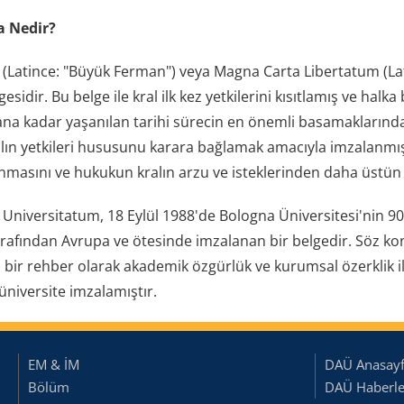
a Nedir?
(Latince: "Büyük Ferman") veya Magna Carta Libertatum (Lat
elgesidir. Bu belge ile kral ilk kez yetkilerini kısıtlamış ve h
a kadar yaşanılan tarihi sürecin en önemli basamaklarından b
alın yetkileri hususunu karara bağlamak amacıyla imzalanmışt
masını ve hukukun kralın arzu ve isteklerinden daha üstün 
Universitatum, 18 Eylül 1988'de Bologna Üniversitesi'nin 90
rafından Avrupa ve ötesinde imzalanan bir belgedir. Söz konu
 bir rehber olarak akademik özgürlük ve kurumsal özerklik il
üniversite imzalamıştır.
EM & İM
DAÜ Anasay
Bölüm
DAÜ Haberler